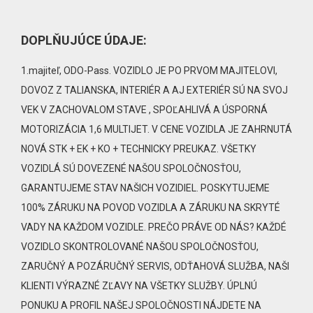
DOPLŇUJÚCE ÚDAJE:
1.majiteľ, ODO-Pass. VOZIDLO JE PO PRVOM MAJITELOVI,
DOVOZ Z TALIANSKA, INTERIÉR A AJ EXTERIÉR SÚ NA SVOJ
VEK V ZACHOVALOM STAVE , SPOĽAHLIVÁ A ÚSPORNÁ
MOTORIZÁCIA 1,6 MULTIJET. V CENE VOZIDLA JE ZAHRNUTÁ
NOVÁ STK + EK + KO + TECHNICKY PREUKAZ. VŠETKY
VOZIDLÁ SÚ DOVEZENÉ NAŠOU SPOLOČNOSŤOU,
GARANTUJEME STAV NAŠICH VOZIDIEL. POSKYTUJEME
100% ZÁRUKU NA POVOD VOZIDLA A ZÁRUKU NA SKRYTÉ
VADY NA KAŽDOM VOZIDLE. PREČO PRÁVE OD NÁS? KAŽDÉ
VOZIDLO SKONTROLOVANÉ NAŠOU SPOLOČNOSŤOU,
ZARUČNÝ A POZÁRUČNÝ SERVIS, ODŤAHOVÁ SLUŽBA, NAŠI
KLIENTI VÝRAZNÉ ZĽAVY NA VŠETKY SLUŽBY. ÚPLNÚ
PONUKU A PROFIL NAŠEJ SPOLOČNOSTI NÁJDETE NA