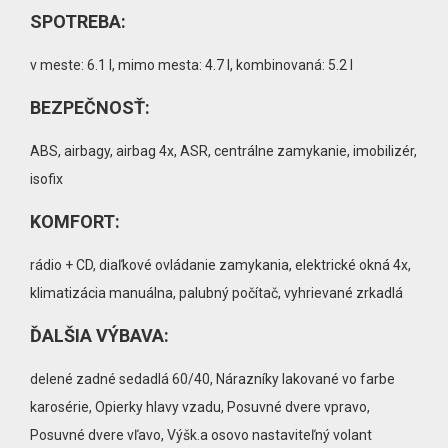
SPOTREBA:
v meste: 6.1 l, mimo mesta: 4.7 l, kombinovaná: 5.2 l
BEZPEČNOSŤ:
ABS, airbagy, airbag 4x, ASR, centrálne zamykanie, imobilizér,
isofix
KOMFORT:
rádio + CD, diaľkové ovládanie zamykania, elektrické okná 4x,
klimatizácia manuálna, palubný počítač, vyhrievané zrkadlá
ĎALŠIA VÝBAVA:
delené zadné sedadlá 60/40, Nárazníky lakované vo farbe
karosérie, Opierky hlavy vzadu, Posuvné dvere vpravo,
Posuvné dvere vľavo, Výšk.a osovo nastaviteľný volant