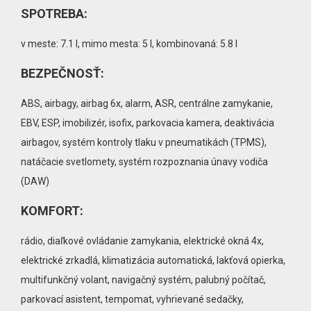
SPOTREBA:
v meste: 7.1 l, mimo mesta: 5 l, kombinovaná: 5.8 l
BEZPEČNOSŤ:
ABS, airbagy, airbag 6x, alarm, ASR, centrálne zamykanie,
EBV, ESP, imobilizér, isofix, parkovacia kamera, deaktivácia
airbagov, systém kontroly tlaku v pneumatikách (TPMS),
natáčacie svetlomety, systém rozpoznania únavy vodiča
(DAW)
KOMFORT:
rádio, diaľkové ovládanie zamykania, elektrické okná 4x,
elektrické zrkadlá, klimatizácia automatická, lakťová opierka,
multifunkčný volant, navigačný systém, palubný počítač,
parkovací asistent, tempomat, vyhrievané sedačky,