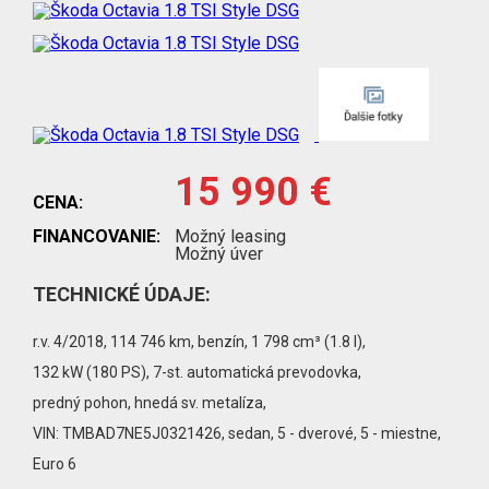
15 990 €
CENA:
FINANCOVANIE:
Možný leasing
Možný úver
TECHNICKÉ ÚDAJE:
r.v. 4/2018, 114 746 km, benzín, 1 798 cm³ (1.8 l),
132 kW (180 PS), 7-st. automatická prevodovka,
predný pohon, hnedá sv. metalíza,
VIN: TMBAD7NE5J0321426, sedan, 5 - dverové, 5 - miestne,
Euro 6