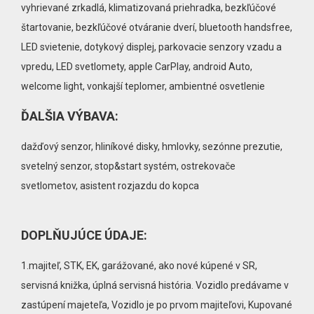
vyhrievané zrkadlá, klimatizovaná priehradka, bezkľúčové
štartovanie, bezkľúčové otváranie dverí, bluetooth handsfree,
LED svietenie, dotykový displej, parkovacie senzory vzadu a
vpredu, LED svetlomety, apple CarPlay, android Auto,
welcome light, vonkajší teplomer, ambientné osvetlenie
ĎALŠIA VÝBAVA:
dažďový senzor, hliníkové disky, hmlovky, sezónne prezutie,
svetelný senzor, stop&start systém, ostrekovače
svetlometov, asistent rozjazdu do kopca
DOPLŇUJÚCE ÚDAJE:
1.majiteľ, STK, EK, garážované, ako nové kúpené v SR,
servisná knižka, úplná servisná história. Vozidlo predávame v
zastúpení majeteľa, Vozidlo je po prvom majiteľovi, Kupované